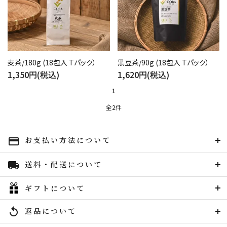
close
黒豆茶/90g (18包入 Tパック）
麦茶/180g (18包入 Tパック）
1,620円(税込)
1,350円(税込)
キーワード
1
全2件
カテゴリー
お支払い方法について
payment
送料・配送について
local_shipping
検索する
ギフトについて
返品について
replay