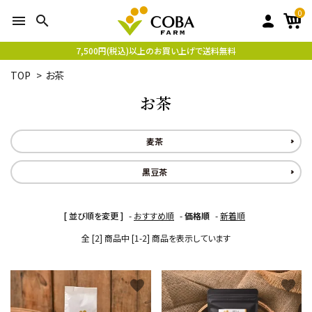
0
menu
search
7,500円(税込)以上のお買い上げで送料無料
TOP
>
お茶
お茶
麦茶
黒豆茶
[ 並び順を変更 ]
-
おすすめ順
-
価格順
-
新着順
全 [2] 商品中 [1-2] 商品を表示しています
favorite
favorite