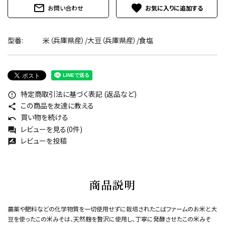
mail_outline
favorite
お問い合わせ
型番:
米（兵庫県産）/大豆（兵庫県産）/食塩
特定商取引法に基づく表記 (返品など)
error_outline
この商品を友達に教える
share
買い物を続ける
undo
レビューを見る(0件)
forum
レビューを投稿
rate_review
商品説明
農薬や肥料などの化学物質を一切使用せずに栽培されたこばファームのお米と大
豆を使ったこの米みそは、天然麹を贅沢に使用し、丁寧に発酵させたこの米みそ