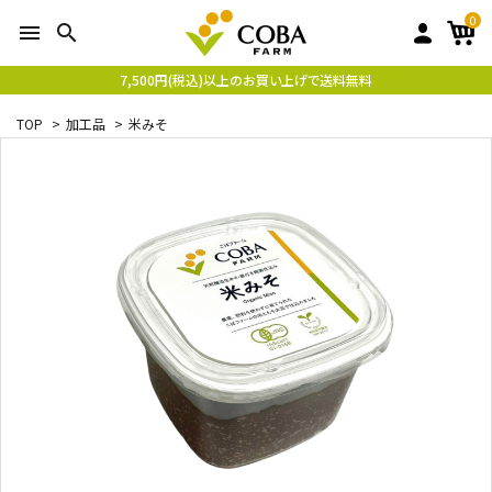
0
menu
search
7,500円(税込)以上のお買い上げで送料無料
TOP
>
加工品
>
米みそ