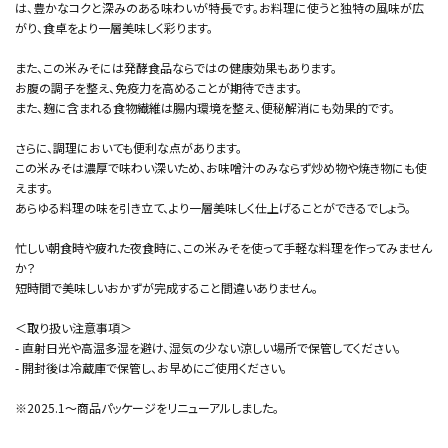
は、豊かなコクと深みのある味わいが特長です。お料理に使うと独特の風味が広
がり、食卓をより一層美味しく彩ります。
また、この米みそには発酵食品ならではの健康効果もあります。
お腹の調子を整え、免疫力を高めることが期待できます。
また、麹に含まれる食物繊維は腸内環境を整え、便秘解消にも効果的です。
さらに、調理においても便利な点があります。
この米みそは濃厚で味わい深いため、お味噌汁のみならず炒め物や焼き物にも使
えます。
あらゆる料理の味を引き立て、より一層美味しく仕上げることができるでしょう。
忙しい朝食時や疲れた夜食時に、この米みそを使って手軽な料理を作ってみません
か？
短時間で美味しいおかずが完成すること間違いありません。
＜取り扱い注意事項＞
- 直射日光や高温多湿を避け、湿気の少ない涼しい場所で保管してください。
- 開封後は冷蔵庫で保管し、お早めにご使用ください。
※2025.1～商品パッケージをリニューアルしました。