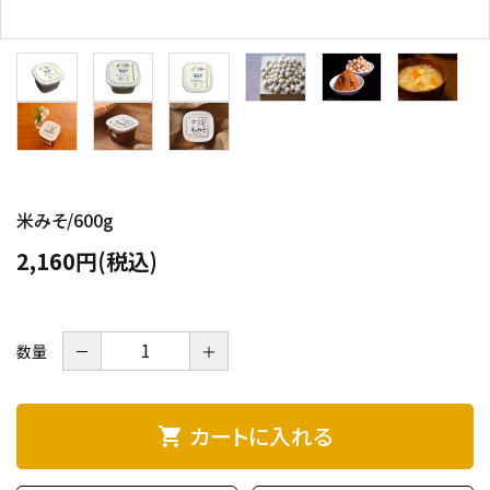
米みそ/600g
2,160円(税込)
数量
－
＋
カートに入れる
shopping_cart