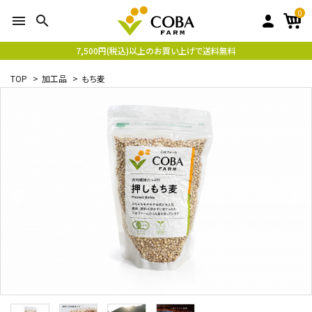
0
menu
search
7,500円(税込)以上のお買い上げで送料無料
TOP
>
加工品
>
もち麦