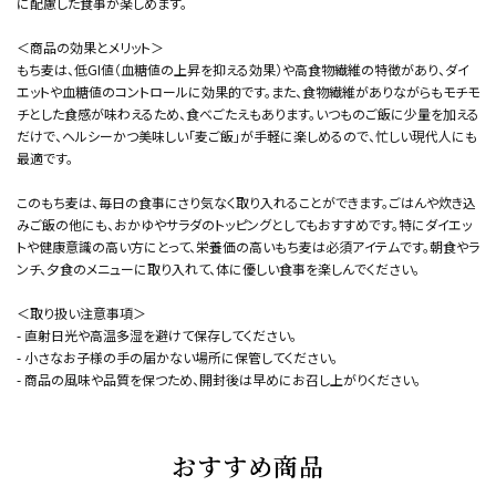
に配慮した食事が楽しめます。
＜商品の効果とメリット＞
もち麦は、低GI値（血糖値の上昇を抑える効果）や高食物繊維の特徴があり、ダイ
エットや血糖値のコントロールに効果的です。また、食物繊維がありながらもモチモ
チとした食感が味わえるため、食べごたえもあります。いつものご飯に少量を加える
だけで、ヘルシーかつ美味しい「麦ご飯」が手軽に楽しめるので、忙しい現代人にも
最適です。
このもち麦は、毎日の食事にさり気なく取り入れることができます。ごはんや炊き込
みご飯の他にも、おかゆやサラダのトッピングとしてもおすすめです。特にダイエッ
トや健康意識の高い方にとって、栄養価の高いもち麦は必須アイテムです。朝食やラ
ンチ、夕食のメニューに取り入れて、体に優しい食事を楽しんでください。
＜取り扱い注意事項＞
- 直射日光や高温多湿を避けて保存してください。
- 小さなお子様の手の届かない場所に保管してください。
- 商品の風味や品質を保つため、開封後は早めにお召し上がりください。
おすすめ商品