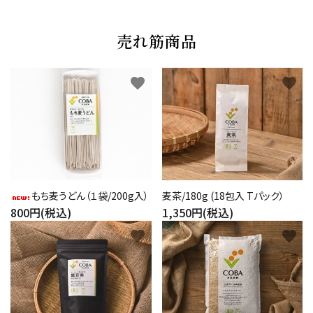
売れ筋商品
favorite
favorite
もち麦うどん（１袋/200g入）
麦茶/180g (18包入 Tパック）
800円(税込)
1,350円(税込)
favorite
favorite