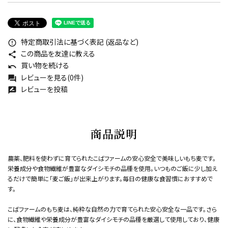
特定商取引法に基づく表記 (返品など)
error_outline
この商品を友達に教える
share
買い物を続ける
undo
レビューを見る(0件)
forum
レビューを投稿
rate_review
商品説明
農薬、肥料を使わずに育てられたこばファームの安心安全で美味しいもち麦です。
栄養成分や食物繊維が豊富なダイシモチの品種を使用。いつものご飯に少し加え
るだけで簡単に「麦ご飯」が出来上がります。毎日の健康な食習慣におすすめで
す。
こばファームのもち麦は、純粋な自然の力で育てられた安心安全な一品です。さら
に、食物繊維や栄養成分が豊富なダイシモチの品種を厳選して使用しており、健康